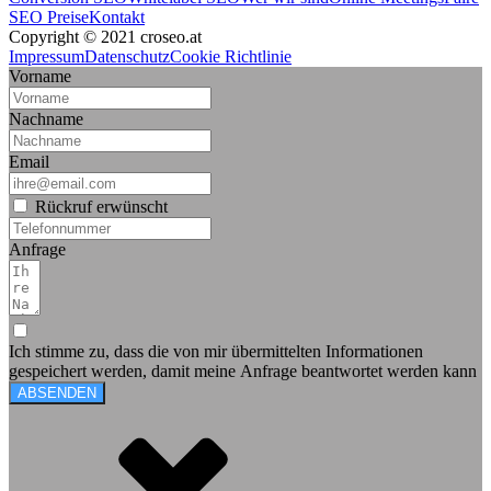
SEO Preise
Kontakt
Copyright © 2021 croseo.at
Impressum
Datenschutz
Cookie Richtlinie
Vorname
Nachname
Email
Rückruf erwünscht
Anfrage
Ich stimme zu, dass die von mir übermittelten Informationen
gespeichert werden, damit meine Anfrage beantwortet werden kann
ABSENDEN